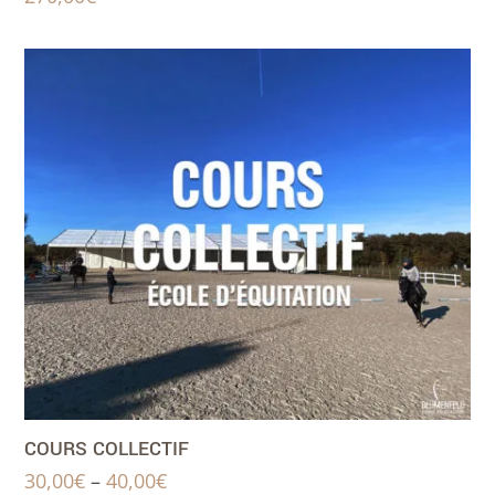
COURS COLLECTIF
30,00
€
–
40,00
€