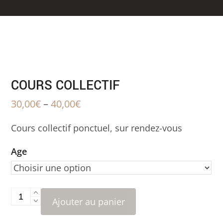
COURS COLLECTIF
30,00
€
–
40,00
€
Cours collectif ponctuel, sur rendez-vous
Age
quantité
Ajouter au panier
de
Cours