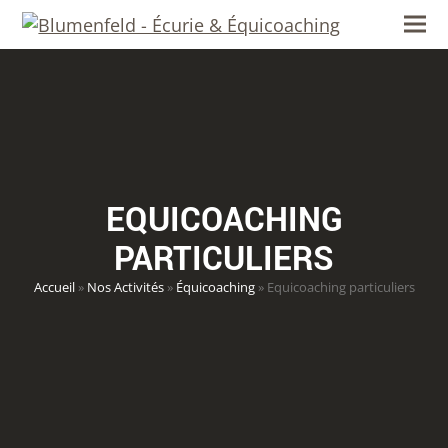
content
Ope
Clos
mob
mob
men
men
EQUICOACHING
PARTICULIERS
Accueil
»
Nos Activités
»
Équicoaching
»
Equicoaching particuliers