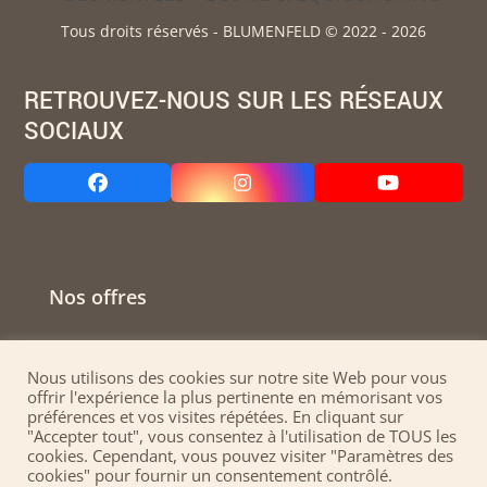
Tous droits réservés - BLUMENFELD © 2022 - 2026
RETROUVEZ-NOUS SUR LES RÉSEAUX
SOCIAUX
Facebook
Instagram
YouTube
Nos offres
Contactez-nous
Nous utilisons des cookies sur notre site Web pour vous
offrir l'expérience la plus pertinente en mémorisant vos
préférences et vos visites répétées. En cliquant sur
Conditions Générales de Vente
"Accepter tout", vous consentez à l'utilisation de TOUS les
cookies. Cependant, vous pouvez visiter "Paramètres des
cookies" pour fournir un consentement contrôlé.