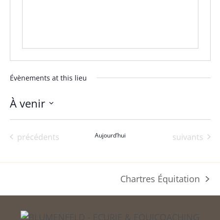
Évènements at this lieu
À venir
Sélectionnez
une
Évènements
Aujourd’hui
Évènements
précédents
suivants
date.
Chartres Équitation
prochain
article: