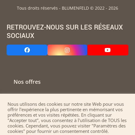
Tous droits réservés - BLUMENFELD © 2022 - 2026
RETROUVEZ-NOUS SUR LES RÉSEAUX
SOCIAUX
Facebook
Instagram
YouTube
Nos offres
Contactez-nous
Nous utilisons des cookies sur notre site Web pour vous
offrir l'expérience la plus pertinente en mémorisant vos
préférences et vos visites répétées. En cliquant sur
Conditions Générales de Vente
"Accepter tout", vous consentez à l'utilisation de TOUS les
cookies. Cependant, vous pouvez visiter "Paramètres des
cookies" pour fournir un consentement contrôlé.
Mentions légales