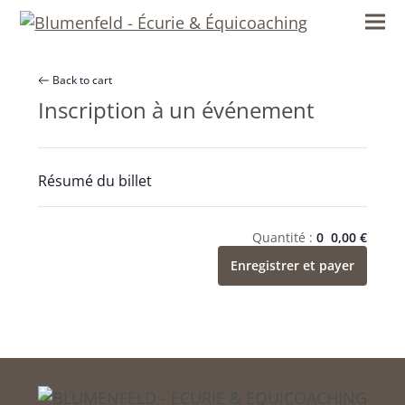
content
Ope
Clos
mob
mob
Back to cart
men
men
Inscription à un événement
Résumé du billet
Quantité :
0
0,00
€
Enregistrer et payer