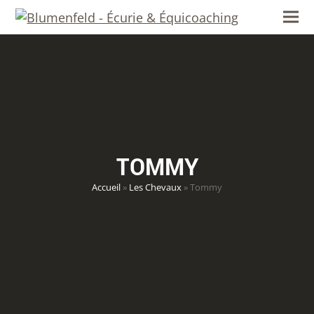
content
Ope
Clos
mob
mob
men
men
TOMMY
Accueil
»
Les Chevaux
»
Tommy